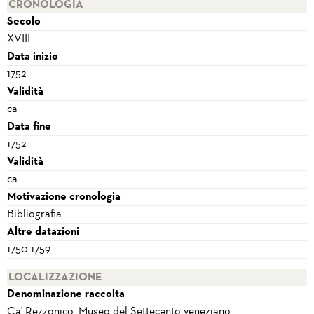
CRONOLOGIA
Secolo
XVIII
Data inizio
1752
Validità
ca
Data fine
1752
Validità
ca
Motivazione cronologia
Bibliografia
Altre datazioni
1750-1759
LOCALIZZAZIONE
Denominazione raccolta
Ca' Rezzonico, Museo del Settecento veneziano