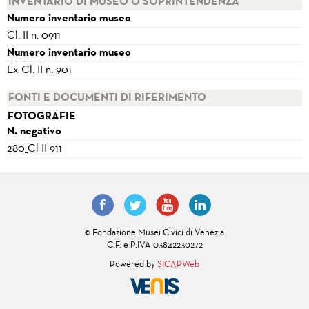
INVENTARIO DI MUSEO O SOPRINTENDENZA
Numero inventario museo
Cl. II n. 0911
Numero inventario museo
Ex Cl. II n. 901
FONTI E DOCUMENTI DI RIFERIMENTO
FOTOGRAFIE
N. negativo
280_Cl II 911
© Fondazione Musei Civici di Venezia
C.F. e P.IVA 03842230272
Powered by
SICAPWeb