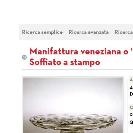
Ricerca semplice
Ricerca avanzata
Ricerca
Manifattura veneziana o 
Soffiato a stampo
A
A
D
O
D
Q