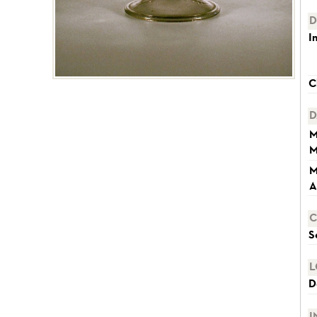
D
I
C
D
M
M
M
A
C
S
L
D