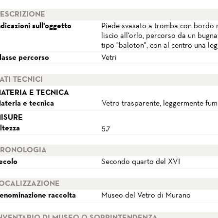
ESCRIZIONE
ndicazioni sull'oggetto
Piede svasato a tromba con bordo ris
liscio all'orlo, percorso da un bugna
tipo "baloton", con al centro una le
lasse percorso
Vetri
ATI TECNICI
ATERIA E TECNICA
ateria e tecnica
Vetro trasparente, leggermente fumè
ISURE
ltezza
5,7
RONOLOGIA
ecolo
Secondo quarto del XVI
OCALIZZAZIONE
enominazione raccolta
Museo del Vetro di Murano