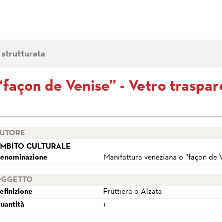
 strutturata
“façon de Venise” - Vetro traspa
UTORE
MBITO CULTURALE
enominazione
Manifattura veneziana o “façon de 
GGETTO
efinizione
Fruttiera o Alzata
uantità
1