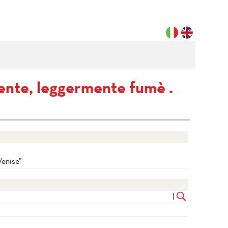
rente, leggermente fumè .
Venise”
|