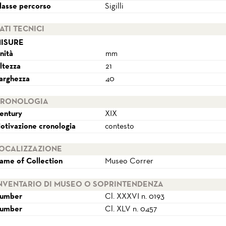
lasse percorso
Sigilli
ATI TECNICI
ISURE
nità
mm
ltezza
21
arghezza
40
RONOLOGIA
entury
XIX
otivazione cronologia
contesto
OCALIZZAZIONE
ame of Collection
Museo Correr
NVENTARIO DI MUSEO O SOPRINTENDENZA
umber
Cl. XXXVI n. 0193
umber
Cl. XLV n. 0457