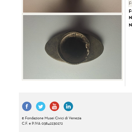
F
F
N
N
© Fondazione Musei Civici di Venezia
C.F. e P.IVA 03842230272