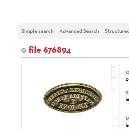
Simple search
Advanced Search
Structure
file 676894
O
D
S
I
D
I