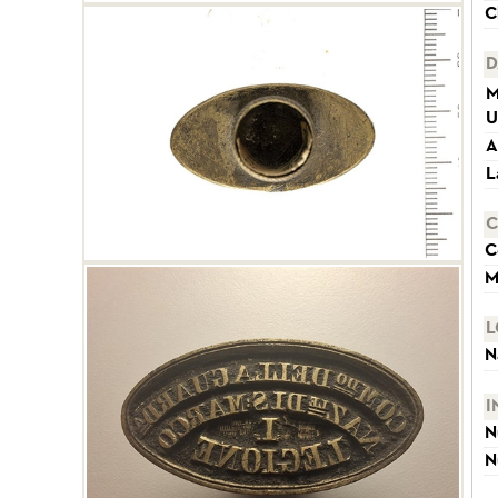
C
D
M
U
A
L
C
C
M
L
N
I
N
N