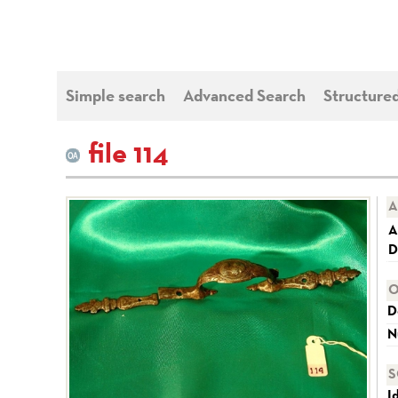
Simple search
Advanced Search
Structure
file 114
A
A
D
O
D
N
S
I