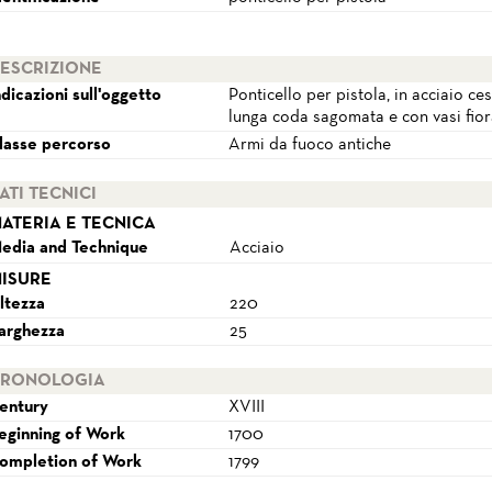
ESCRIZIONE
ndicazioni sull'oggetto
Ponticello per pistola, in acciaio c
lunga coda sagomata e con vasi fiora
lasse percorso
Armi da fuoco antiche
ATI TECNICI
ATERIA E TECNICA
edia and Technique
Acciaio
ISURE
ltezza
220
arghezza
25
RONOLOGIA
entury
XVIII
eginning of Work
1700
ompletion of Work
1799