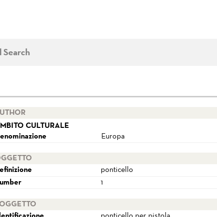
d Search
UTHOR
MBITO CULTURALE
enominazione
Europa
GGETTO
efinizione
ponticello
umber
1
OGGETTO
dentificazione
ponticello per pistola